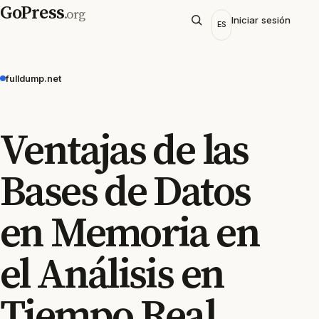
GoPress
.org
Iniciar sesión
ES
fulldump.net
Ventajas de las
Bases de Datos
en Memoria en
el Análisis en
Tiempo Real