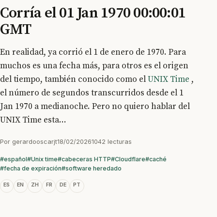
Corría el 01 Jan 1970 00:00:01
GMT
En realidad, ya corrió el 1 de enero de 1970. Para
muchos es una fecha más, para otros es el origen
del tiempo, también conocido como el
UNIX Time
,
el número de segundos transcurridos desde el 1
Jan 1970 a medianoche. Pero no quiero hablar del
UNIX Time esta...
Por
gerardooscarjt
18/02/2026
1042 lecturas
#español
#Unix time
#cabeceras HTTP
#Cloudflare
#caché
#fecha de expiración
#software heredado
ES
EN
ZH
FR
DE
PT