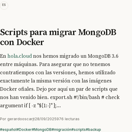
ES
Scripts para migrar MongoDB
con Docker
En
hola.cloud
nos hemos migrado un MongoDB 3.6
entre máquinas. Para asegurar que no tenemos
contratiempos con las versiones, hemos utilizado
exactamente la misma versión con las imágenes
Docker ofiales. Dejo por aquí un par de scripts que
nos han venido bien. export.sh #!/bin/bash # check
argument if [ -z "${1:-}" ];...
Por
gerardooscarjt
28/09/2025
976 lecturas
#español
#Docker
#MongoDB
#migración
#scripts
#backup