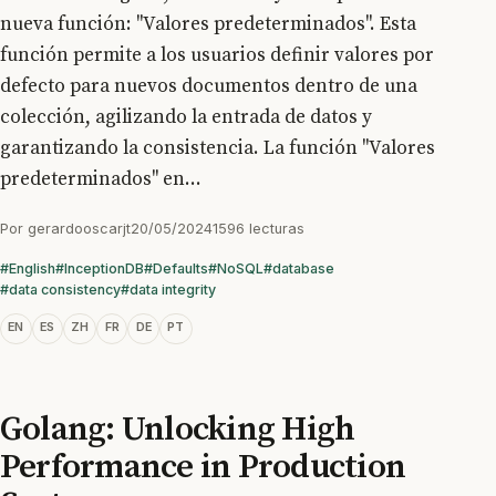
nueva función: "Valores predeterminados". Esta
función permite a los usuarios definir valores por
defecto para nuevos documentos dentro de una
colección, agilizando la entrada de datos y
garantizando la consistencia. La función "Valores
predeterminados" en...
Por
gerardooscarjt
20/05/2024
1596 lecturas
#English
#InceptionDB
#Defaults
#NoSQL
#database
#data consistency
#data integrity
EN
ES
ZH
FR
DE
PT
Golang: Unlocking High
Performance in Production