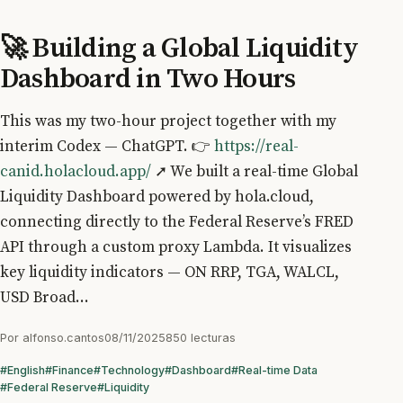
🚀 Building a Global Liquidity
Dashboard in Two Hours
This was my two-hour project together with my
interim Codex — ChatGPT. 👉
https://real-
canid.holacloud.app/
➚ We built a real-time Global
Liquidity Dashboard powered by hola.cloud,
connecting directly to the Federal Reserve’s FRED
API through a custom proxy Lambda. It visualizes
key liquidity indicators — ON RRP, TGA, WALCL,
USD Broad...
Por
alfonso.cantos
08/11/2025
850 lecturas
#English
#Finance
#Technology
#Dashboard
#Real-time Data
#Federal Reserve
#Liquidity