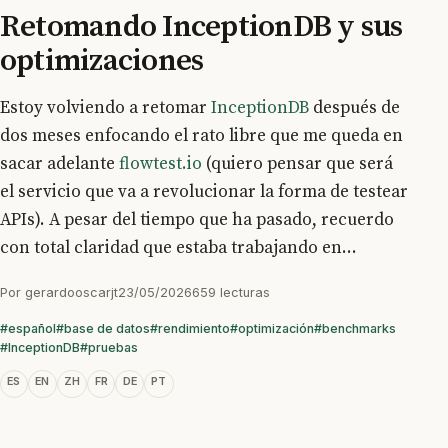
Retomando InceptionDB y sus
optimizaciones
Estoy volviendo a retomar
InceptionDB
después de
dos meses enfocando el rato libre que me queda en
sacar adelante
flowtest.io
(quiero pensar que será
el servicio que va a revolucionar la forma de testear
APIs). A pesar del tiempo que ha pasado, recuerdo
con total claridad que estaba trabajando en...
Por
gerardooscarjt
23/05/2026
659 lecturas
#español
#base de datos
#rendimiento
#optimización
#benchmarks
#InceptionDB
#pruebas
ES
EN
ZH
FR
DE
PT