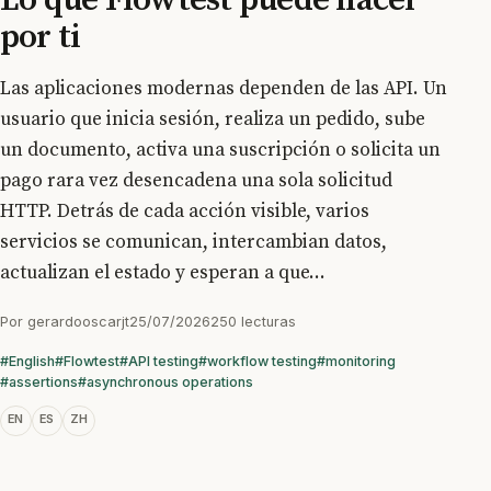
por ti
Las aplicaciones modernas dependen de las API. Un
usuario que inicia sesión, realiza un pedido, sube
un documento, activa una suscripción o solicita un
pago rara vez desencadena una sola solicitud
HTTP. Detrás de cada acción visible, varios
servicios se comunican, intercambian datos,
actualizan el estado y esperan a que...
Por
gerardooscarjt
25/07/2026
250 lecturas
#English
#Flowtest
#API testing
#workflow testing
#monitoring
#assertions
#asynchronous operations
EN
ES
ZH