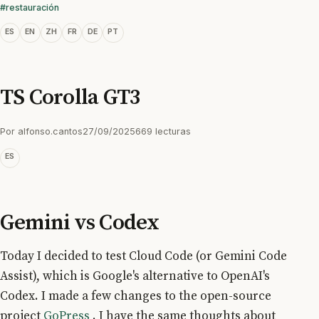
#restauración
ES
EN
ZH
FR
DE
PT
TS Corolla GT3
Por
alfonso.cantos
27/09/2025
669 lecturas
ES
Gemini vs Codex
Today I decided to test Cloud Code (or Gemini Code
Assist), which is Google's alternative to OpenAI's
Codex. I made a few changes to the open-source
project
GoPress
. I have the same thoughts about