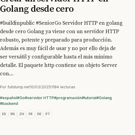
Golang desde cero
#buildinpublic #SeniorGo Servidor HTTP en golang
desde cero Golang ya viene con un servidor HTTP
robusto, potente y preparado para producción.
Además es muy fácil de usar y no por ello deja de
ser versátil y configurable hasta el más mínimo
detalle. El paquete http contiene un objeto Server
con...
Por
fulldump.net
10/03/2025
1184 lecturas
#español
#Go
#servidor HTTP
#programación
#tutorial
#Golang
#backend
ES
EN
ZH
FR
DE
PT