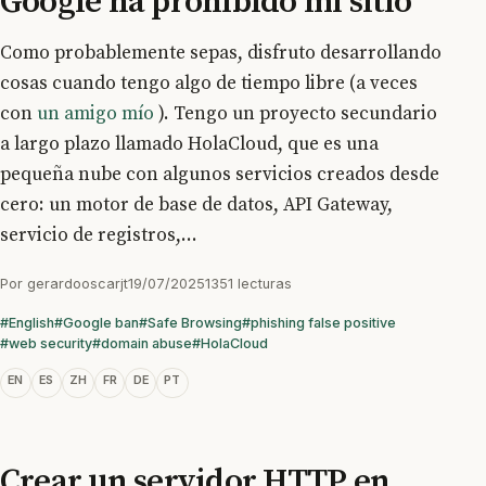
Google ha prohibido mi sitio
Como probablemente sepas, disfruto desarrollando
cosas cuando tengo algo de tiempo libre (a veces
con
un amigo mío
). Tengo un proyecto secundario
a largo plazo llamado HolaCloud, que es una
pequeña nube con algunos servicios creados desde
cero: un motor de base de datos, API Gateway,
servicio de registros,...
Por
gerardooscarjt
19/07/2025
1351 lecturas
#English
#Google ban
#Safe Browsing
#phishing false positive
#web security
#domain abuse
#HolaCloud
EN
ES
ZH
FR
DE
PT
Crear un servidor HTTP en